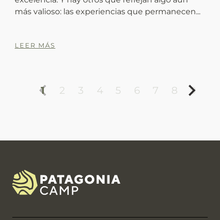
más valioso: las experiencias que permanecen...
vi
LEER MÁS
L
1
2
3
4
5
6
7
8
9