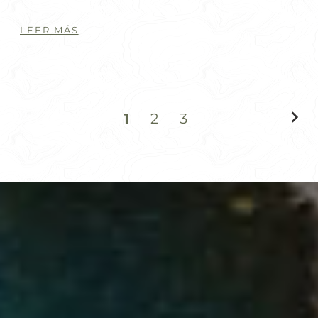
LEER MÁS
1
2
3