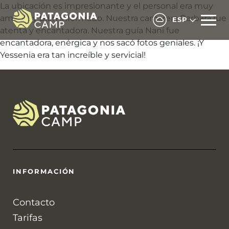
La ubicación es impresionante y el personal era muy
amable y bien informado. Nuestra camarera Barbara fue
ESP
atenta y encantadora. Nuestra guía Nani fue
encantadora, enérgica y nos sacó fotos geniales. ¡Y
Yessenia era tan increíble y servicial!
INFORMACIÓN
Contacto
Tarifas