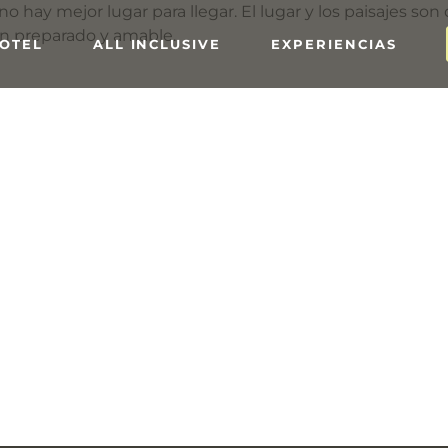
no hay mejor lugar para llegar. El lugar y los paisajes son
ien preparado y amable.
HOTEL
ALL INCLUSIVE
EXPERIENCIAS